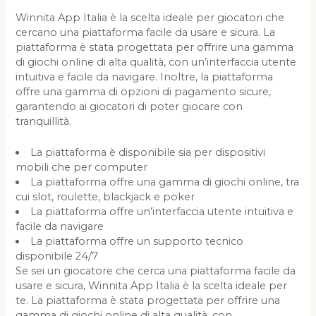
Winnita App Italia è la scelta ideale per giocatori che
cercano una piattaforma facile da usare e sicura. La
piattaforma è stata progettata per offrire una gamma
di giochi online di alta qualità, con un’interfaccia utente
intuitiva e facile da navigare. Inoltre, la piattaforma
offre una gamma di opzioni di pagamento sicure,
garantendo ai giocatori di poter giocare con
tranquillità.
La piattaforma è disponibile sia per dispositivi
mobili che per computer
La piattaforma offre una gamma di giochi online, tra
cui slot, roulette, blackjack e poker
La piattaforma offre un’interfaccia utente intuitiva e
facile da navigare
La piattaforma offre un supporto tecnico
disponibile 24/7
Se sei un giocatore che cerca una piattaforma facile da
usare e sicura, Winnita App Italia è la scelta ideale per
te. La piattaforma è stata progettata per offrire una
gamma di giochi online di alta qualità, con