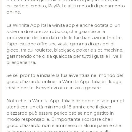
cui carte di credito, PayPal e altri metodi di pagamento
online.
La Winnita App Italia
winita app
è anche dotata di un
sistema di sicurezza robusto, che garantisce la
protezione dei tuoi dati e delle tue transazioni. Inoltre,
l’applicazione offre una vasta gamma di opzioni di
gioco, tra cui roulette, blackjack, poker e slot machine,
garantendo che ci sia qualcosa per tutti i gusti e i livelli
di esperienza.
Se sei pronto a iniziare la tua avventura nel mondo del
gioco d’azzardo online, la Winnita App Italia è il luogo
ideale per te. Iscrivetevi ora e inizia a giocare!
Nota che la Winnita App Italia è disponibile solo per gli
utenti con un’età minima di 18 anni e che il gioco
d’azzardo può essere pericoloso se non gestito in
modo responsabile. È importante ricordare che il
gioco d’azzardo non è ammesso in alcuni paesi e che
le leggi e le regole variano in base al paese e alla