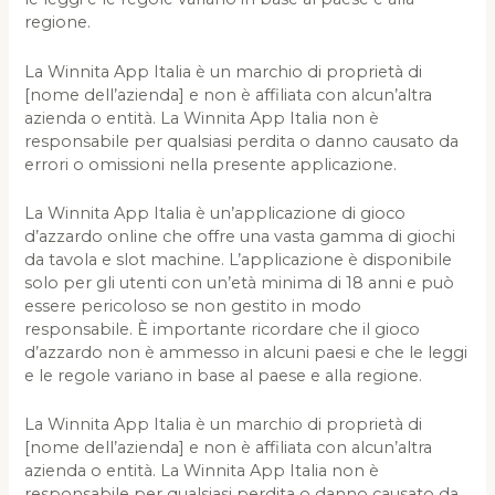
regione.
La Winnita App Italia è un marchio di proprietà di
[nome dell’azienda] e non è affiliata con alcun’altra
azienda o entità. La Winnita App Italia non è
responsabile per qualsiasi perdita o danno causato da
errori o omissioni nella presente applicazione.
La Winnita App Italia è un’applicazione di gioco
d’azzardo online che offre una vasta gamma di giochi
da tavola e slot machine. L’applicazione è disponibile
solo per gli utenti con un’età minima di 18 anni e può
essere pericoloso se non gestito in modo
responsabile. È importante ricordare che il gioco
d’azzardo non è ammesso in alcuni paesi e che le leggi
e le regole variano in base al paese e alla regione.
La Winnita App Italia è un marchio di proprietà di
[nome dell’azienda] e non è affiliata con alcun’altra
azienda o entità. La Winnita App Italia non è
responsabile per qualsiasi perdita o danno causato da