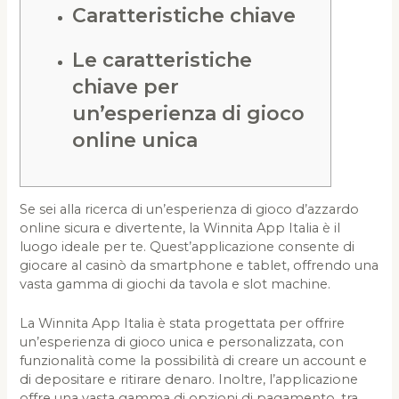
Caratteristiche chiave
Le caratteristiche
chiave per
un’esperienza di gioco
online unica
Se sei alla ricerca di un’esperienza di gioco d’azzardo
online sicura e divertente, la Winnita App Italia è il
luogo ideale per te. Quest’applicazione consente di
giocare al casinò da smartphone e tablet, offrendo una
vasta gamma di giochi da tavola e slot machine.
La Winnita App Italia è stata progettata per offrire
un’esperienza di gioco unica e personalizzata, con
funzionalità come la possibilità di creare un account e
di depositare e ritirare denaro. Inoltre, l’applicazione
offre una vasta gamma di opzioni di pagamento, tra